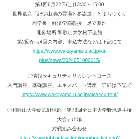
第1回6月22日(土)13:30～15:00
世界遺産「紀伊山地の霊場と参詣道」とまちづくり
副学長 経済学部教授 足立基浩
開催場所:和歌山大学松下会館
第2回から4回の内容、申込方法などは下記にて
https://www.wakayama-u.ac.jp/kii-
plus/news/2024051000015/
〇情報セキュリティリカレントコース
入門講座、基礎講座、エキスパート講座 詳細は下記で
https://www.wakayama-u.ac.jp/aic/recurrent/
〇和歌山大学硬式野球部『第73回全日本大学野球選手権
大会』出場
対戦組み合わせ
https://www.jubf.net/system/prog/bracket.php?