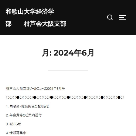
コ
和歌山大学経済学
ン
検
サイド
テ
部 柑芦会大阪支部
索
ン
対
ツ
象:
へ
月:
2024年6月
ス
キ
ッ
プ