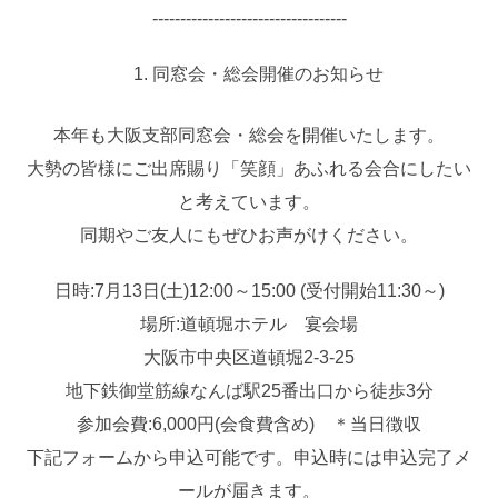
‐‐‐‐‐‐‐‐‐‐‐‐‐‐‐‐‐‐‐‐‐‐‐‐‐‐‐‐‐‐‐‐‐‐‐
同窓会・総会開催のお知らせ
本年も大阪支部同窓会・総会を開催いたします。
大勢の皆様にご出席賜り「笑顔」あふれる会合にしたい
と考えています。
同期やご友人にもぜひお声がけください。
日時:7月13日(土)12:00～15:00 (受付開始11:30～)
場所:道頓堀ホテル 宴会場
大阪市中央区道頓堀2-3-25
地下鉄御堂筋線なんば駅25番出口から徒歩3分
参加会費:6,000円(会食費含め) ＊当日徴収
下記フォームから申込可能です。申込時には申込完了メ
ールが届きます。