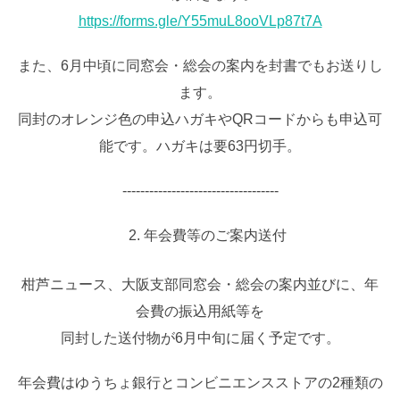
https://forms.gle/Y55muL8ooVLp87t7A
また、6月中頃に同窓会・総会の案内を封書でもお送りし
ます。
同封のオレンジ色の申込ハガキやQRコードからも申込可
能です。ハガキは要63円切手。
‐‐‐‐‐‐‐‐‐‐‐‐‐‐‐‐‐‐‐‐‐‐‐‐‐‐‐‐‐‐‐‐‐‐‐
年会費等のご案内送付
柑芦ニュース、大阪支部同窓会・総会の案内並びに、年
会費の振込用紙等を
同封した送付物が6月中旬に届く予定です。
年会費はゆうちょ銀行とコンビニエンスストアの2種類の