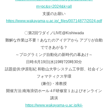
m=pc&s=2024&k=all
支援のお願い
https://www.wakayama-u.ac.jp/_files/00714877/2024.pdf
〇第2回ワダイノLIVE@Kishiwada
難解な作業は不要！あなたのアイデアから アプリが自動
でできあがる？
～プログラミング自動化の新時代の幕あけ～
日時:6月19日(水)19時?20時30分
話題提供:伊原彰紀 和歌山大学システム工学部、社会イン
フォマティクス学環
(兼任)・准教授
開催方法:南海浪切ホール４F研修室１およびオンライン
講演
https://www.wakayama-u.ac.jp/kii-