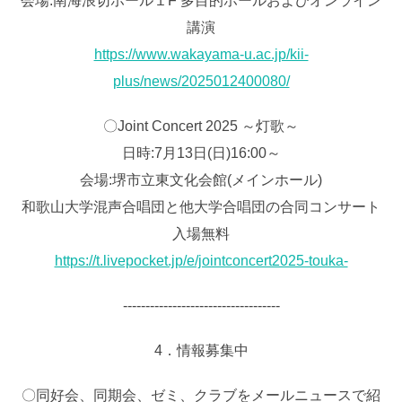
会場:南海浪切ホール１F 多目的ホールおよびオンライン
講演
https://www.wakayama-u.ac.jp/kii-
plus/news/2025012400080/
〇Joint Concert 2025 ～灯歌～
日時:7月13日(日)16:00～
会場:堺市立東文化会館(メインホール)
和歌山大学混声合唱団と他大学合唱団の合同コンサート
入場無料
https://t.livepocket.jp/e/jointconcert2025-touka-
‐‐‐‐‐‐‐‐‐‐‐‐‐‐‐‐‐‐‐‐‐‐‐‐‐‐‐‐‐‐‐‐‐‐‐
4．情報募集中
〇同好会、同期会、ゼミ、クラブをメールニュースで紹