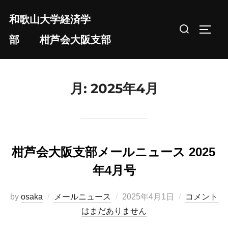
コ
和歌山大学経済学
ン
検
サイド
テ
部 柑芦会大阪支部
索
ン
対
ツ
象:
へ
月:
2025年4月
ス
キ
ッ
プ
柑芦会大阪支部メールニュース 2025
年4月号
投
by
osaka
メールニュース
2025年4月1日
コメント
稿
はまだありません
日: