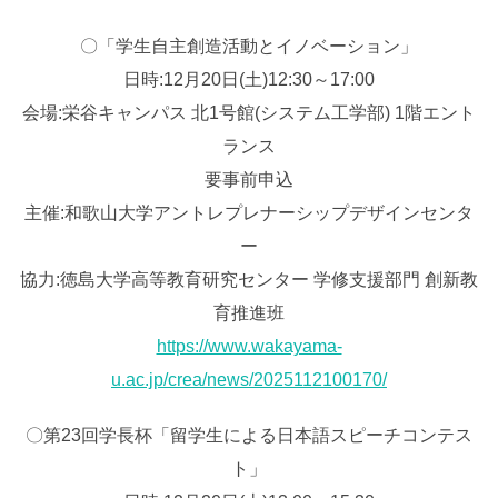
〇「学生自主創造活動とイノベーション」
日時:12月20日(土)12:30～17:00
会場:栄谷キャンパス 北1号館(システム工学部) 1階エント
ランス
要事前申込
主催:和歌山大学アントレプレナーシップデザインセンタ
ー
協力:徳島大学高等教育研究センター 学修支援部門 創新教
育推進班
https://www.wakayama-
u.ac.jp/crea/news/2025112100170/
〇第23回学長杯「留学生による日本語スピーチコンテス
ト」