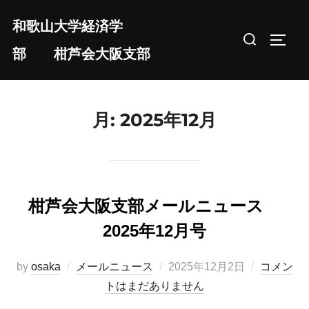
コ
和歌山大学経済学
ン
検
サイド
テ
部 柑芦会大阪支部
索
ン
対
ツ
象:
へ
月:
2025年12月
ス
キ
ッ
プ
柑芦会大阪支部メールニュース
2025年12月号
投
by
osaka
メールニュース
2025年12月2日
コメン
稿
トはまだありません
日: