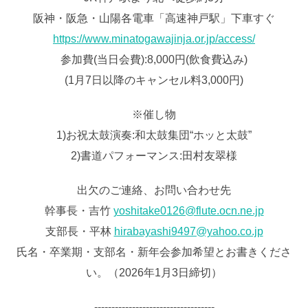
阪神・阪急・山陽各電車「高速神戸駅」下車すぐ
https://www.minatogawajinja.or.jp/access/
参加費(当日会費):8,000円(飲食費込み)
(1月7日以降のキャンセル料3,000円)
※催し物
1)お祝太鼓演奏:和太鼓集団“ホッと太鼓”
2)書道パフォーマンス:田村友翠様
出欠のご連絡、お問い合わせ先
幹事長・吉竹
yoshitake0126@flute.ocn.ne.jp
支部長・平林
hirabayashi9497@yahoo.co.jp
氏名・卒業期・支部名・新年会参加希望とお書きくださ
い。（2026年1月3日締切）
‐‐‐‐‐‐‐‐‐‐‐‐‐‐‐‐‐‐‐‐‐‐‐‐‐‐‐‐‐‐‐‐‐‐‐