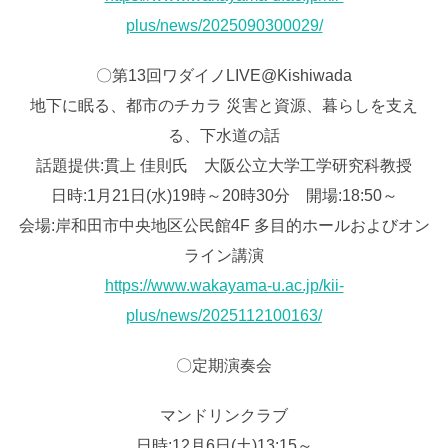
plus/news/2025090300029/
〇第13回ワダイノLIVE@Kishiwada
地下に眠る、都市のチカラ 災害と資源、暮らしを支え
る、下水道の話
話題提供:貫上 佳則氏 大阪公立大学工学研究科教授
日時:1月21日(水)19時～20時30分 開場:18:50～
会場:岸和田市中央地区公民館4F 多目的ホールおよびオン
ライン講演
https://www.wakayama-u.ac.jp/kii-
plus/news/2025112100163/
〇定期演奏会
マンドリンクラブ
日時:12月6日(土)13:15～