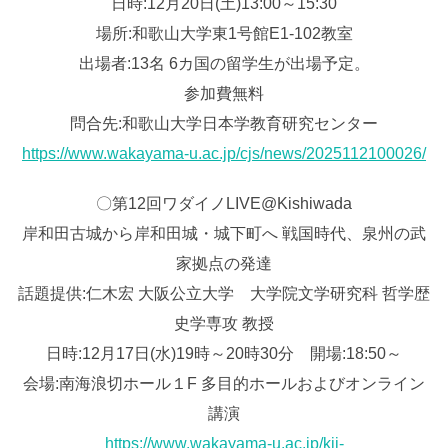
日時:12月20日(土)13:00～15:30
場所:和歌山大学東1号館E1-102教室
出場者:13名 6カ国の留学生が出場予定。
参加費無料
問合先:和歌山大学日本学教育研究センター
https://www.wakayama-u.ac.jp/cjs/news/2025112100026/
〇第12回ワダイノLIVE@Kishiwada
岸和田古城から岸和田城・城下町へ 戦国時代、泉州の武
家拠点の発達
話題提供:仁木宏 大阪公立大学 大学院文学研究科 哲学歴
史学専攻 教授
日時:12月17日(水)19時～20時30分 開場:18:50～
会場:南海浪切ホール１F 多目的ホールおよびオンライン
講演
https://www.wakayama-u.ac.jp/kii-