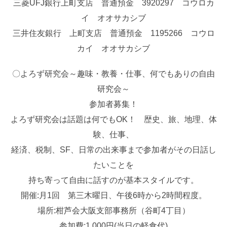
三菱UFJ銀行上町支店 普通預金 3920297 コウロカ
イ オオサカシブ
三井住友銀行 上町支店 普通預金 1195266 コウロ
カイ オオサカシブ
〇よろず研究会～趣味・教養・仕事、何でもありの自由
研究会～
参加者募集！
よろず研究会は話題は何でもOK！ 歴史、旅、地理、体
験、仕事、
経済、税制、SF、日常の出来事まで参加者がその日話し
たいことを
持ち寄って自由に話すのが基本スタイルです。
開催:月1回 第三木曜日、午後6時から2時間程度。
場所:柑芦会大阪支部事務所（谷町4丁目）
参加費:1,000円(当日の軽食代)