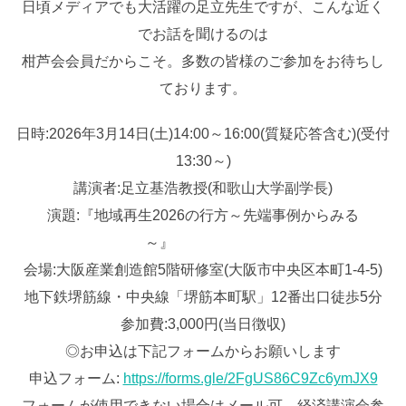
日頃メディアでも大活躍の足立先生ですが、こんな近く
でお話を聞けるのは
柑芦会会員だからこそ。多数の皆様のご参加をお待ちし
ております。
日時:2026年3月14日(土)14:00～16:00(質疑応答含む)(受付
13:30～)
講演者:足立基浩教授(和歌山大学副学長)
演題:『地域再生2026の行方～先端事例からみる
～』
会場:大阪産業創造館5階研修室(大阪市中央区本町1-4-5)
地下鉄堺筋線・中央線「堺筋本町駅」12番出口徒歩5分
参加費:3,000円(当日徴収)
◎お申込は下記フォームからお願いします
申込フォーム:
https://forms.gle/2FgUS86C9Zc6ymJX9
フォームが使用できない場合はメール可。経済講演会参